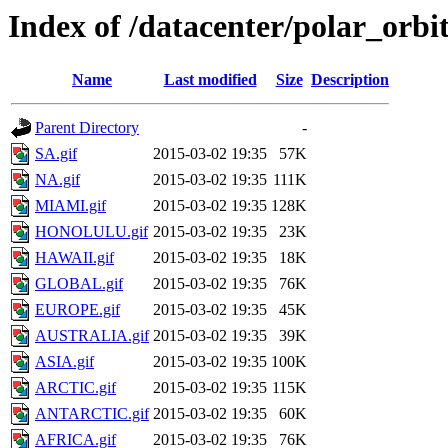
Index of /datacenter/polar_or
Name
Last modified
Size
Description
Parent Directory
-
SA.gif
2015-03-02 19:35
57K
NA.gif
2015-03-02 19:35
111K
MIAMI.gif
2015-03-02 19:35
128K
HONOLULU.gif
2015-03-02 19:35
23K
HAWAII.gif
2015-03-02 19:35
18K
GLOBAL.gif
2015-03-02 19:35
76K
EUROPE.gif
2015-03-02 19:35
45K
AUSTRALIA.gif
2015-03-02 19:35
39K
ASIA.gif
2015-03-02 19:35
100K
ARCTIC.gif
2015-03-02 19:35
115K
ANTARCTIC.gif
2015-03-02 19:35
60K
AFRICA.gif
2015-03-02 19:35
76K