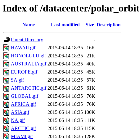
Index of /datacenter/polar_or
Name
Last modified
Size
Description
Parent Directory
-
HAWAII.gif
2015-06-14 18:35
16K
HONOLULU.gif
2015-06-14 18:35
21K
AUSTRALIA.gif
2015-06-14 18:35
40K
EUROPE.gif
2015-06-14 18:35
45K
SA.gif
2015-06-14 18:35
57K
ANTARCTIC.gif
2015-06-14 18:35
61K
GLOBAL.gif
2015-06-14 18:35
76K
AFRICA.gif
2015-06-14 18:35
76K
ASIA.gif
2015-06-14 18:35
100K
NA.gif
2015-06-14 18:35
111K
ARCTIC.gif
2015-06-14 18:35
115K
MIAMI.gif
2015-06-14 18:35
128K