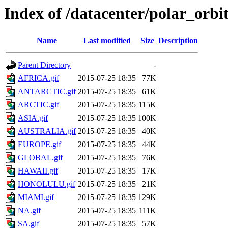
Index of /datacenter/polar_or
Name
Last modified
Size
Description
Parent Directory
-
AFRICA.gif
2015-07-25 18:35
77K
ANTARCTIC.gif
2015-07-25 18:35
61K
ARCTIC.gif
2015-07-25 18:35
115K
ASIA.gif
2015-07-25 18:35
100K
AUSTRALIA.gif
2015-07-25 18:35
40K
EUROPE.gif
2015-07-25 18:35
44K
GLOBAL.gif
2015-07-25 18:35
76K
HAWAII.gif
2015-07-25 18:35
17K
HONOLULU.gif
2015-07-25 18:35
21K
MIAMI.gif
2015-07-25 18:35
129K
NA.gif
2015-07-25 18:35
111K
SA.gif
2015-07-25 18:35
57K