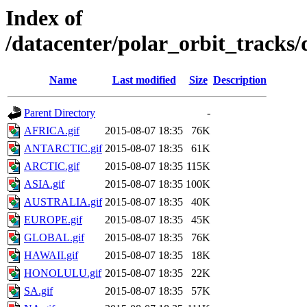
Index of
/datacenter/polar_orbit_track
Name
Last modified
Size
Description
Parent Directory
-
AFRICA.gif
2015-08-07 18:35
76K
ANTARCTIC.gif
2015-08-07 18:35
61K
ARCTIC.gif
2015-08-07 18:35
115K
ASIA.gif
2015-08-07 18:35
100K
AUSTRALIA.gif
2015-08-07 18:35
40K
EUROPE.gif
2015-08-07 18:35
45K
GLOBAL.gif
2015-08-07 18:35
76K
HAWAII.gif
2015-08-07 18:35
18K
HONOLULU.gif
2015-08-07 18:35
22K
SA.gif
2015-08-07 18:35
57K