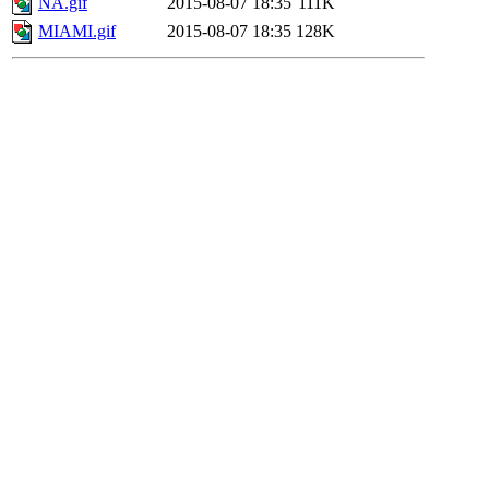
NA.gif
2015-08-07 18:35
111K
MIAMI.gif
2015-08-07 18:35
128K