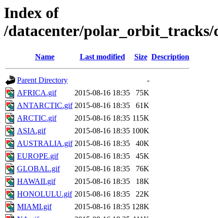
Index of
/datacenter/polar_orbit_track
Name
Last modified
Size
Description
Parent Directory
-
AFRICA.gif
2015-08-16 18:35
75K
ANTARCTIC.gif
2015-08-16 18:35
61K
ARCTIC.gif
2015-08-16 18:35
115K
ASIA.gif
2015-08-16 18:35
100K
AUSTRALIA.gif
2015-08-16 18:35
40K
EUROPE.gif
2015-08-16 18:35
45K
GLOBAL.gif
2015-08-16 18:35
76K
HAWAII.gif
2015-08-16 18:35
18K
HONOLULU.gif
2015-08-16 18:35
22K
MIAMI.gif
2015-08-16 18:35
128K