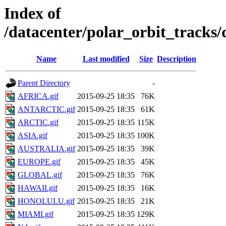
Index of
/datacenter/polar_orbit_track
Name
Last modified
Size
Description
Parent Directory
-
AFRICA.gif
2015-09-25 18:35
76K
ANTARCTIC.gif
2015-09-25 18:35
61K
ARCTIC.gif
2015-09-25 18:35
115K
ASIA.gif
2015-09-25 18:35
100K
AUSTRALIA.gif
2015-09-25 18:35
39K
EUROPE.gif
2015-09-25 18:35
45K
GLOBAL.gif
2015-09-25 18:35
76K
HAWAII.gif
2015-09-25 18:35
16K
HONOLULU.gif
2015-09-25 18:35
21K
MIAMI.gif
2015-09-25 18:35
129K