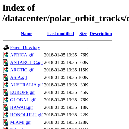
Index of
/datacenter/polar_orbit_track
Name
Last modified
Size
Description
Parent Directory
-
AFRICA.gif
2018-01-05 19:35
76K
ANTARCTIC.gif
2018-01-05 19:35
60K
ARCTIC.gif
2018-01-05 19:35
115K
ASIA.gif
2018-01-05 19:35
100K
AUSTRALIA.gif
2018-01-05 19:35
39K
EUROPE.gif
2018-01-05 19:35
45K
GLOBAL.gif
2018-01-05 19:35
76K
HAWAII.gif
2018-01-05 19:35
18K
HONOLULU.gif
2018-01-05 19:35
22K
MIAMI.gif
2018-01-05 19:35
128K