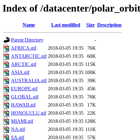
Index of /datacenter/polar_or
Name
Last modified
Size
Description
Parent Directory
-
AFRICA.gif
2018-03-05 19:35
76K
ANTARCTIC.gif
2018-03-05 19:35
60K
ARCTIC.gif
2018-03-05 19:35
115K
ASIA.gif
2018-03-05 19:35
100K
AUSTRALIA.gif
2018-03-05 19:35
39K
EUROPE.gif
2018-03-05 19:35
45K
GLOBAL.gif
2018-03-05 19:35
76K
HAWAII.gif
2018-03-05 19:35
17K
HONOLULU.gif
2018-03-05 19:35
22K
MIAMI.gif
2018-03-05 19:35
128K
NA.gif
2018-03-05 19:35
111K
SA.gif
2018-03-05 19:35
57K