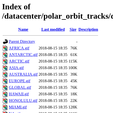
Index of
/datacenter/polar_orbit_track
Name
Last modified
Size
Description
Parent Directory
-
AFRICA.gif
2018-08-15 18:35
76K
ANTARCTIC.gif
2018-08-15 18:35
61K
ARCTIC.gif
2018-08-15 18:35
115K
ASIA.gif
2018-08-15 18:35
100K
AUSTRALIA.gif
2018-08-15 18:35
39K
EUROPE.gif
2018-08-15 18:35
45K
GLOBAL.gif
2018-08-15 18:35
76K
HAWAII.gif
2018-08-15 18:35
18K
HONOLULU.gif
2018-08-15 18:35
22K
MIAMI.gif
2018-08-15 18:35
128K