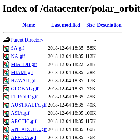
Index of /datacenter/polar_o
Name
Last modified
Size
Description
Parent Directory
-
SA.gif
2018-12-04 18:35
58K
NA.gif
2018-12-04 18:35
112K
MIA_DB.gif
2018-12-06 18:22
128K
MIAMI.gif
2018-12-04 18:35
128K
HAWAII.gif
2018-12-04 18:35
17K
GLOBAL.gif
2018-12-04 18:35
76K
EUROPE.gif
2018-12-04 18:35
45K
AUSTRALIA.gif
2018-12-04 18:35
40K
ASIA.gif
2018-12-04 18:35
100K
ARCTIC.gif
2018-12-04 18:35
115K
ANTARCTIC.gif
2018-12-04 18:35
60K
AFRICA.gif
2018-12-04 18:35
76K