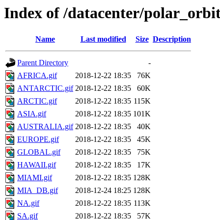
Index of /datacenter/polar_o
Name
Last modified
Size
Description
Parent Directory
-
AFRICA.gif
2018-12-22 18:35
76K
ANTARCTIC.gif
2018-12-22 18:35
60K
ARCTIC.gif
2018-12-22 18:35
115K
ASIA.gif
2018-12-22 18:35
101K
AUSTRALIA.gif
2018-12-22 18:35
40K
EUROPE.gif
2018-12-22 18:35
45K
GLOBAL.gif
2018-12-22 18:35
75K
HAWAII.gif
2018-12-22 18:35
17K
MIAMI.gif
2018-12-22 18:35
128K
MIA_DB.gif
2018-12-24 18:25
128K
NA.gif
2018-12-22 18:35
113K
SA.gif
2018-12-22 18:35
57K