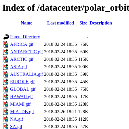
Index of /datacenter/polar_o
Name
Last modified
Size
Description
Parent Directory
-
AFRICA.gif
2018-02-24 18:35
76K
ANTARCTIC.gif
2018-02-24 18:35
60K
ARCTIC.gif
2018-02-24 18:35
115K
ASIA.gif
2018-02-24 18:35
100K
AUSTRALIA.gif
2018-02-24 18:35
39K
EUROPE.gif
2018-02-24 18:35
45K
GLOBAL.gif
2018-02-24 18:35
75K
HAWAII.gif
2018-02-24 18:35
17K
MIAMI.gif
2018-02-24 18:35
128K
MIA_DB.gif
2018-02-26 18:21
128K
NA.gif
2018-02-24 18:35
112K
SA.gif
2018-02-24 18:35
57K