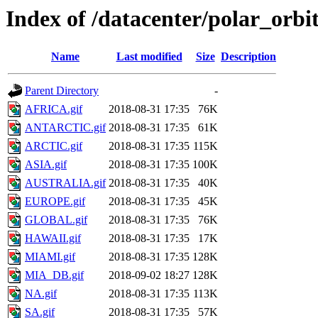
Index of /datacenter/polar_o
Name
Last modified
Size
Description
Parent Directory
-
AFRICA.gif
2018-08-31 17:35
76K
ANTARCTIC.gif
2018-08-31 17:35
61K
ARCTIC.gif
2018-08-31 17:35
115K
ASIA.gif
2018-08-31 17:35
100K
AUSTRALIA.gif
2018-08-31 17:35
40K
EUROPE.gif
2018-08-31 17:35
45K
GLOBAL.gif
2018-08-31 17:35
76K
HAWAII.gif
2018-08-31 17:35
17K
MIAMI.gif
2018-08-31 17:35
128K
MIA_DB.gif
2018-09-02 18:27
128K
NA.gif
2018-08-31 17:35
113K
SA.gif
2018-08-31 17:35
57K