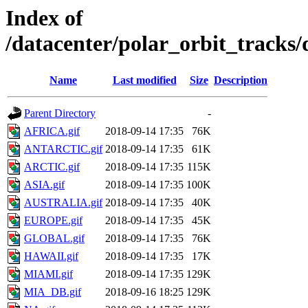
Index of
/datacenter/polar_orbit_trac
Name
Last modified
Size
Description
Parent Directory
-
AFRICA.gif
2018-09-14 17:35
76K
ANTARCTIC.gif
2018-09-14 17:35
61K
ARCTIC.gif
2018-09-14 17:35
115K
ASIA.gif
2018-09-14 17:35
100K
AUSTRALIA.gif
2018-09-14 17:35
40K
EUROPE.gif
2018-09-14 17:35
45K
GLOBAL.gif
2018-09-14 17:35
76K
HAWAII.gif
2018-09-14 17:35
17K
MIAMI.gif
2018-09-14 17:35
129K
MIA_DB.gif
2018-09-16 18:25
129K