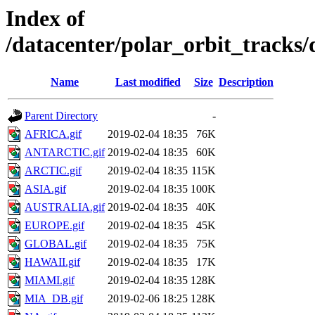
Index of
/datacenter/polar_orbit_trac
Name
Last modified
Size
Description
Parent Directory
-
AFRICA.gif
2019-02-04 18:35
76K
ANTARCTIC.gif
2019-02-04 18:35
60K
ARCTIC.gif
2019-02-04 18:35
115K
ASIA.gif
2019-02-04 18:35
100K
AUSTRALIA.gif
2019-02-04 18:35
40K
EUROPE.gif
2019-02-04 18:35
45K
GLOBAL.gif
2019-02-04 18:35
75K
HAWAII.gif
2019-02-04 18:35
17K
MIAMI.gif
2019-02-04 18:35
128K
MIA_DB.gif
2019-02-06 18:25
128K