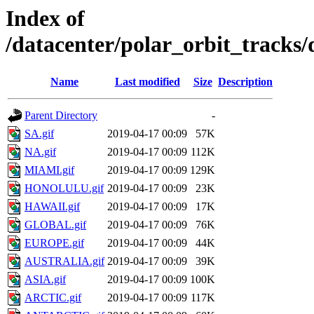
Index of
/datacenter/polar_orbit_trac
Name
Last modified
Size
Description
Parent Directory
-
SA.gif
2019-04-17 00:09
57K
NA.gif
2019-04-17 00:09
112K
MIAMI.gif
2019-04-17 00:09
129K
HONOLULU.gif
2019-04-17 00:09
23K
HAWAII.gif
2019-04-17 00:09
17K
GLOBAL.gif
2019-04-17 00:09
76K
EUROPE.gif
2019-04-17 00:09
44K
AUSTRALIA.gif
2019-04-17 00:09
39K
ASIA.gif
2019-04-17 00:09
100K
ARCTIC.gif
2019-04-17 00:09
117K