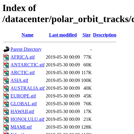
Index of
/datacenter/polar_orbit_trac
Name
Last modified
Size
Description
Parent Directory
-
AFRICA.gif
2019-05-30 00:09
77K
ANTARCTIC.gif
2019-05-30 00:09
60K
ARCTIC.gif
2019-05-30 00:09
117K
ASIA.gif
2019-05-30 00:09
100K
AUSTRALIA.gif
2019-05-30 00:09
40K
EUROPE.gif
2019-05-30 00:09
45K
GLOBAL.gif
2019-05-30 00:09
76K
HAWAII.gif
2019-05-30 00:09
17K
HONOLULU.gif
2019-05-30 00:09
21K
MIAMI.gif
2019-05-30 00:09
128K