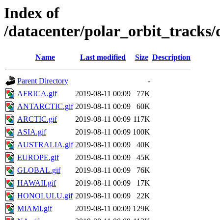
Index of
/datacenter/polar_orbit_trac
Name
Last modified
Size
Description
Parent Directory
-
AFRICA.gif
2019-08-11 00:09
77K
ANTARCTIC.gif
2019-08-11 00:09
60K
ARCTIC.gif
2019-08-11 00:09
117K
ASIA.gif
2019-08-11 00:09
100K
AUSTRALIA.gif
2019-08-11 00:09
40K
EUROPE.gif
2019-08-11 00:09
45K
GLOBAL.gif
2019-08-11 00:09
76K
HAWAII.gif
2019-08-11 00:09
17K
HONOLULU.gif
2019-08-11 00:09
22K
MIAMI.gif
2019-08-11 00:09
129K