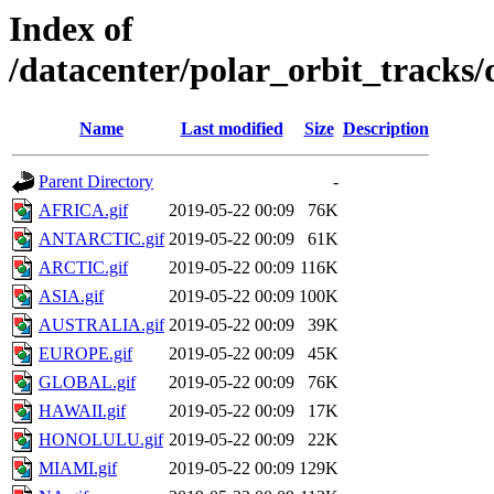
Index of
/datacenter/polar_orbit_trac
Name
Last modified
Size
Description
Parent Directory
-
AFRICA.gif
2019-05-22 00:09
76K
ANTARCTIC.gif
2019-05-22 00:09
61K
ARCTIC.gif
2019-05-22 00:09
116K
ASIA.gif
2019-05-22 00:09
100K
AUSTRALIA.gif
2019-05-22 00:09
39K
EUROPE.gif
2019-05-22 00:09
45K
GLOBAL.gif
2019-05-22 00:09
76K
HAWAII.gif
2019-05-22 00:09
17K
HONOLULU.gif
2019-05-22 00:09
22K
MIAMI.gif
2019-05-22 00:09
129K