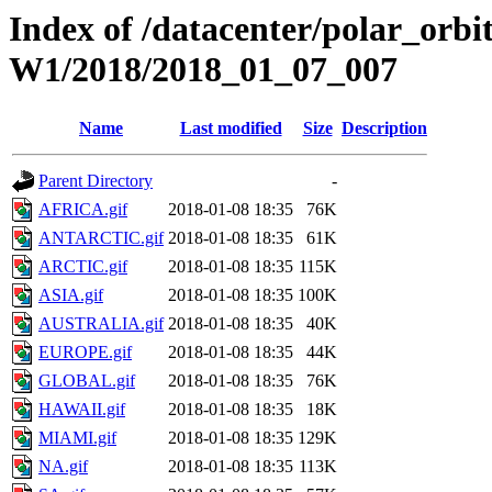
Index of /datacenter/polar_or
W1/2018/2018_01_07_007
Name
Last modified
Size
Description
Parent Directory
-
AFRICA.gif
2018-01-08 18:35
76K
ANTARCTIC.gif
2018-01-08 18:35
61K
ARCTIC.gif
2018-01-08 18:35
115K
ASIA.gif
2018-01-08 18:35
100K
AUSTRALIA.gif
2018-01-08 18:35
40K
EUROPE.gif
2018-01-08 18:35
44K
GLOBAL.gif
2018-01-08 18:35
76K
HAWAII.gif
2018-01-08 18:35
18K
MIAMI.gif
2018-01-08 18:35
129K
NA.gif
2018-01-08 18:35
113K