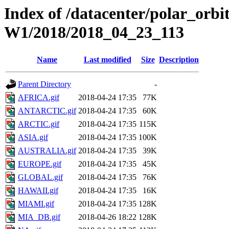
Index of /datacenter/polar_or
W1/2018/2018_04_23_113
Name
Last modified
Size
Description
Parent Directory
-
AFRICA.gif
2018-04-24 17:35
77K
ANTARCTIC.gif
2018-04-24 17:35
60K
ARCTIC.gif
2018-04-24 17:35
115K
ASIA.gif
2018-04-24 17:35
100K
AUSTRALIA.gif
2018-04-24 17:35
39K
EUROPE.gif
2018-04-24 17:35
45K
GLOBAL.gif
2018-04-24 17:35
76K
HAWAII.gif
2018-04-24 17:35
16K
MIAMI.gif
2018-04-24 17:35
128K
MIA_DB.gif
2018-04-26 18:22
128K