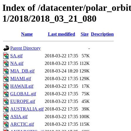
Index of /datacenter/polar_orbi
1/2018/2018_03_21_080
Name
Last modified
Size
Description
Parent Directory
-
SA.gif
2018-03-22 17:35
57K
NA.gif
2018-03-22 17:35
112K
MIA_DB.gif
2018-03-24 18:20
129K
MIAMI.gif
2018-03-22 17:35
129K
HAWAII.gif
2018-03-22 17:35
17K
GLOBAL.gif
2018-03-22 17:35
75K
EUROPE.gif
2018-03-22 17:35
45K
AUSTRALIA.gif
2018-03-22 17:35
39K
ASIA.gif
2018-03-22 17:35
100K
ARCTIC.gif
2018-03-22 17:35
115K