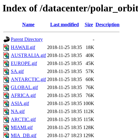
Index of /datacenter/polar_orb
Name
Last modified
Size
Description
Parent Directory
-
HAWAII.gif
2018-11-25 18:35
18K
AUSTRALIA.gif
2018-11-25 18:35
40K
EUROPE.gif
2018-11-25 18:35
45K
SA.gif
2018-11-25 18:35
57K
ANTARCTIC.gif
2018-11-25 18:35
60K
GLOBAL.gif
2018-11-25 18:35
76K
AFRICA.gif
2018-11-25 18:35
76K
ASIA.gif
2018-11-25 18:35
100K
NA.gif
2018-11-25 18:35
112K
ARCTIC.gif
2018-11-25 18:35
115K
MIAMI.gif
2018-11-25 18:35
128K
MIA_DB.gif
2018-11-27 18:23
129K