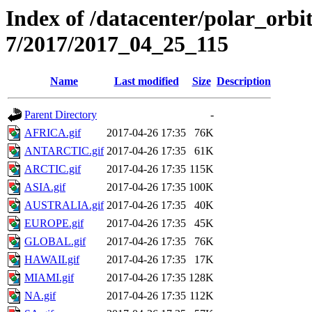
Index of /datacenter/polar_or
7/2017/2017_04_25_115
Name
Last modified
Size
Description
Parent Directory
-
AFRICA.gif
2017-04-26 17:35
76K
ANTARCTIC.gif
2017-04-26 17:35
61K
ARCTIC.gif
2017-04-26 17:35
115K
ASIA.gif
2017-04-26 17:35
100K
AUSTRALIA.gif
2017-04-26 17:35
40K
EUROPE.gif
2017-04-26 17:35
45K
GLOBAL.gif
2017-04-26 17:35
76K
HAWAII.gif
2017-04-26 17:35
17K
MIAMI.gif
2017-04-26 17:35
128K
NA.gif
2017-04-26 17:35
112K