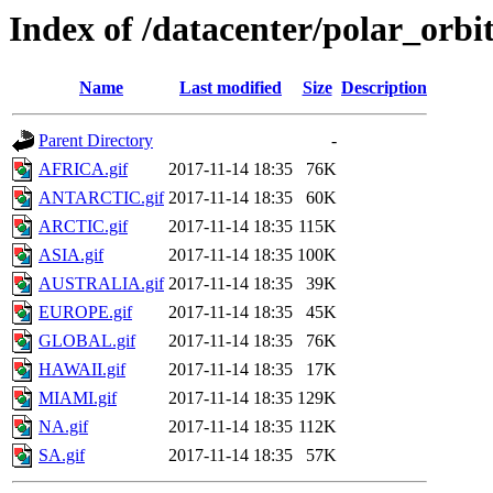
Index of /datacenter/polar_or
Name
Last modified
Size
Description
Parent Directory
-
AFRICA.gif
2017-11-14 18:35
76K
ANTARCTIC.gif
2017-11-14 18:35
60K
ARCTIC.gif
2017-11-14 18:35
115K
ASIA.gif
2017-11-14 18:35
100K
AUSTRALIA.gif
2017-11-14 18:35
39K
EUROPE.gif
2017-11-14 18:35
45K
GLOBAL.gif
2017-11-14 18:35
76K
HAWAII.gif
2017-11-14 18:35
17K
MIAMI.gif
2017-11-14 18:35
129K
NA.gif
2017-11-14 18:35
112K
SA.gif
2017-11-14 18:35
57K