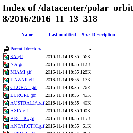
Index of /datacenter/polar_or
8/2016/2016_11_13_318
Name
Last modified
Size
Description
Parent Directory
-
SA.gif
2016-11-14 18:35
56K
NA.gif
2016-11-14 18:35
112K
MIAMI.gif
2016-11-14 18:35
128K
HAWAII.gif
2016-11-14 18:35
17K
GLOBAL.gif
2016-11-14 18:35
76K
EUROPE.gif
2016-11-14 18:35
45K
AUSTRALIA.gif
2016-11-14 18:35
40K
ASIA.gif
2016-11-14 18:35
100K
ARCTIC.gif
2016-11-14 18:35
115K
ANTARCTIC.gif
2016-11-14 18:35
61K