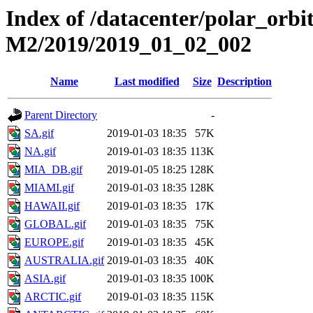
Index of /datacenter/polar_or
M2/2019/2019_01_02_002
Name
Last modified
Size
Description
Parent Directory
-
SA.gif
2019-01-03 18:35
57K
NA.gif
2019-01-03 18:35
113K
MIA_DB.gif
2019-01-05 18:25
128K
MIAMI.gif
2019-01-03 18:35
128K
HAWAII.gif
2019-01-03 18:35
17K
GLOBAL.gif
2019-01-03 18:35
75K
EUROPE.gif
2019-01-03 18:35
45K
AUSTRALIA.gif
2019-01-03 18:35
40K
ASIA.gif
2019-01-03 18:35
100K
ARCTIC.gif
2019-01-03 18:35
115K