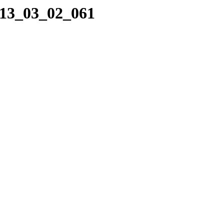
013_03_02_061