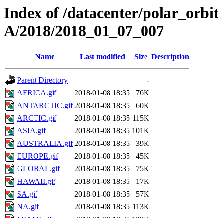
Index of /datacenter/polar_or
A/2018/2018_01_07_007
Name
Last modified
Size
Description
Parent Directory
-
AFRICA.gif
2018-01-08 18:35
76K
ANTARCTIC.gif
2018-01-08 18:35
60K
ARCTIC.gif
2018-01-08 18:35
115K
ASIA.gif
2018-01-08 18:35
101K
AUSTRALIA.gif
2018-01-08 18:35
39K
EUROPE.gif
2018-01-08 18:35
45K
GLOBAL.gif
2018-01-08 18:35
75K
HAWAII.gif
2018-01-08 18:35
17K
SA.gif
2018-01-08 18:35
57K
NA.gif
2018-01-08 18:35
113K