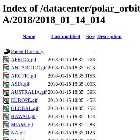
Index of /datacenter/polar_or
A/2018/2018_01_14_014
Name
Last modified
Size
Description
Parent Directory
-
AFRICA.gif
2018-01-15 18:35
76K
ANTARCTIC.gif
2018-01-15 18:35
61K
ARCTIC.gif
2018-01-15 18:35
115K
ASIA.gif
2018-01-15 18:35
100K
AUSTRALIA.gif
2018-01-15 18:35
39K
EUROPE.gif
2018-01-15 18:35
45K
GLOBAL.gif
2018-01-15 18:35
75K
HAWAII.gif
2018-01-15 18:35
17K
MIAMI.gif
2018-01-15 18:35
128K
NA.gif
2018-01-15 18:35
112K