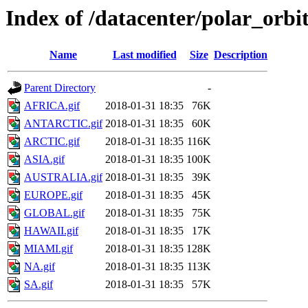
Index of /datacenter/polar_or
Name
Last modified
Size
Description
Parent Directory
-
AFRICA.gif
2018-01-31 18:35
76K
ANTARCTIC.gif
2018-01-31 18:35
60K
ARCTIC.gif
2018-01-31 18:35
116K
ASIA.gif
2018-01-31 18:35
100K
AUSTRALIA.gif
2018-01-31 18:35
39K
EUROPE.gif
2018-01-31 18:35
45K
GLOBAL.gif
2018-01-31 18:35
75K
HAWAII.gif
2018-01-31 18:35
17K
MIAMI.gif
2018-01-31 18:35
128K
NA.gif
2018-01-31 18:35
113K
SA.gif
2018-01-31 18:35
57K