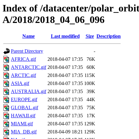
Index of /datacenter/polar_or
A/2018/2018_04_06_096
Name
Last modified
Size
Description
Parent Directory
-
AFRICA.gif
2018-04-07 17:35
76K
ANTARCTIC.gif
2018-04-07 17:35
60K
ARCTIC.gif
2018-04-07 17:35
115K
ASIA.gif
2018-04-07 17:35
100K
AUSTRALIA.gif
2018-04-07 17:35
39K
EUROPE.gif
2018-04-07 17:35
44K
GLOBAL.gif
2018-04-07 17:35
75K
HAWAII.gif
2018-04-07 17:35
17K
MIAMI.gif
2018-04-07 17:35
129K
MIA_DB.gif
2018-04-09 18:21
129K