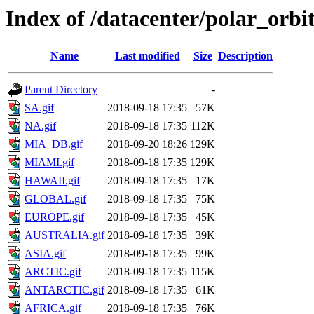
Index of /datacenter/polar_or
Name
Last modified
Size
Description
Parent Directory
-
SA.gif
2018-09-18 17:35
57K
NA.gif
2018-09-18 17:35
112K
MIA_DB.gif
2018-09-20 18:26
129K
MIAMI.gif
2018-09-18 17:35
129K
HAWAII.gif
2018-09-18 17:35
17K
GLOBAL.gif
2018-09-18 17:35
75K
EUROPE.gif
2018-09-18 17:35
45K
AUSTRALIA.gif
2018-09-18 17:35
39K
ASIA.gif
2018-09-18 17:35
99K
ARCTIC.gif
2018-09-18 17:35
115K
ANTARCTIC.gif
2018-09-18 17:35
61K
AFRICA.gif
2018-09-18 17:35
76K