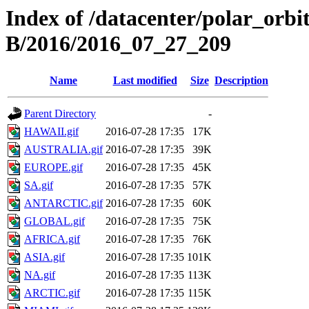
Index of /datacenter/polar_or
B/2016/2016_07_27_209
Name
Last modified
Size
Description
Parent Directory
-
HAWAII.gif
2016-07-28 17:35
17K
AUSTRALIA.gif
2016-07-28 17:35
39K
EUROPE.gif
2016-07-28 17:35
45K
SA.gif
2016-07-28 17:35
57K
ANTARCTIC.gif
2016-07-28 17:35
60K
GLOBAL.gif
2016-07-28 17:35
75K
AFRICA.gif
2016-07-28 17:35
76K
ASIA.gif
2016-07-28 17:35
101K
NA.gif
2016-07-28 17:35
113K
ARCTIC.gif
2016-07-28 17:35
115K