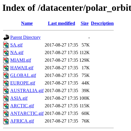
Index of /datacenter/polar_or
Name
Last modified
Size
Description
Parent Directory
-
SA.gif
2017-08-27 17:35
57K
NA.gif
2017-08-27 17:35
112K
MIAMI.gif
2017-08-27 17:35
129K
HAWAII.gif
2017-08-27 17:35
17K
GLOBAL.gif
2017-08-27 17:35
75K
EUROPE.gif
2017-08-27 17:35
44K
AUSTRALIA.gif
2017-08-27 17:35
39K
ASIA.gif
2017-08-27 17:35
100K
ARCTIC.gif
2017-08-27 17:35
115K
ANTARCTIC.gif
2017-08-27 17:35
60K
AFRICA.gif
2017-08-27 17:35
76K