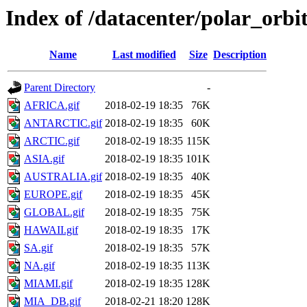
Index of /datacenter/polar_or
Name
Last modified
Size
Description
Parent Directory
-
AFRICA.gif
2018-02-19 18:35
76K
ANTARCTIC.gif
2018-02-19 18:35
60K
ARCTIC.gif
2018-02-19 18:35
115K
ASIA.gif
2018-02-19 18:35
101K
AUSTRALIA.gif
2018-02-19 18:35
40K
EUROPE.gif
2018-02-19 18:35
45K
GLOBAL.gif
2018-02-19 18:35
75K
HAWAII.gif
2018-02-19 18:35
17K
SA.gif
2018-02-19 18:35
57K
NA.gif
2018-02-19 18:35
113K
MIAMI.gif
2018-02-19 18:35
128K
MIA_DB.gif
2018-02-21 18:20
128K