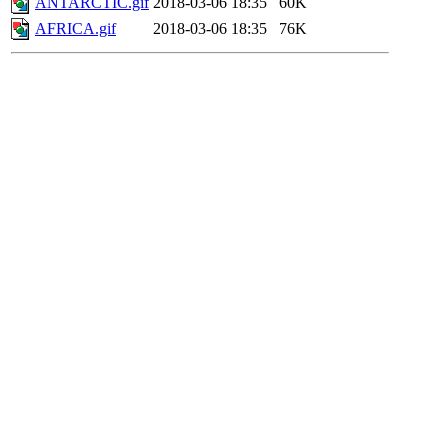
ANTARCTIC.gif
2018-03-06 18:35
60K
AFRICA.gif
2018-03-06 18:35
76K