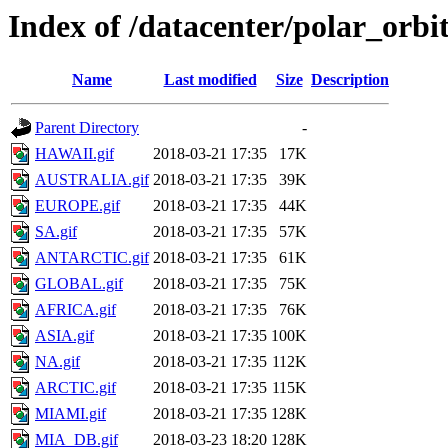
Index of /datacenter/polar_or
Name
Last modified
Size
Description
Parent Directory
-
HAWAII.gif
2018-03-21 17:35
17K
AUSTRALIA.gif
2018-03-21 17:35
39K
EUROPE.gif
2018-03-21 17:35
44K
SA.gif
2018-03-21 17:35
57K
ANTARCTIC.gif
2018-03-21 17:35
61K
GLOBAL.gif
2018-03-21 17:35
75K
AFRICA.gif
2018-03-21 17:35
76K
ASIA.gif
2018-03-21 17:35
100K
NA.gif
2018-03-21 17:35
112K
ARCTIC.gif
2018-03-21 17:35
115K
MIAMI.gif
2018-03-21 17:35
128K
MIA_DB.gif
2018-03-23 18:20
128K