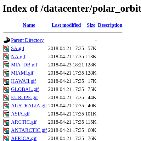
Index of /datacenter/polar_or
Name
Last modified
Size
Description
Parent Directory
-
SA.gif
2018-04-21 17:35
57K
NA.gif
2018-04-21 17:35
113K
MIA_DB.gif
2018-04-23 18:21
128K
MIAMI.gif
2018-04-21 17:35
128K
HAWAII.gif
2018-04-21 17:35
17K
GLOBAL.gif
2018-04-21 17:35
75K
EUROPE.gif
2018-04-21 17:35
44K
AUSTRALIA.gif
2018-04-21 17:35
40K
ASIA.gif
2018-04-21 17:35
101K
ARCTIC.gif
2018-04-21 17:35
115K
ANTARCTIC.gif
2018-04-21 17:35
60K
AFRICA.gif
2018-04-21 17:35
76K