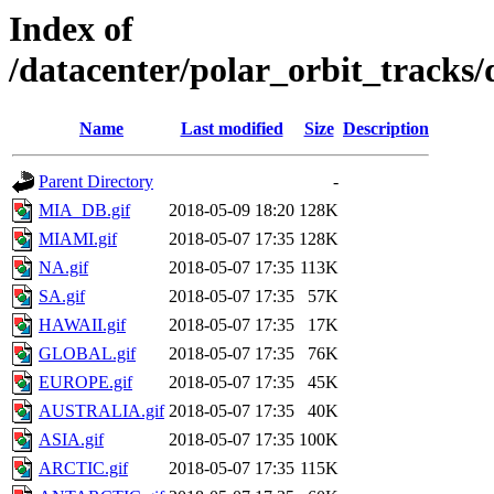
Index of
/datacenter/polar_orbit_track
Name
Last modified
Size
Description
Parent Directory
-
MIA_DB.gif
2018-05-09 18:20
128K
MIAMI.gif
2018-05-07 17:35
128K
NA.gif
2018-05-07 17:35
113K
SA.gif
2018-05-07 17:35
57K
HAWAII.gif
2018-05-07 17:35
17K
GLOBAL.gif
2018-05-07 17:35
76K
EUROPE.gif
2018-05-07 17:35
45K
AUSTRALIA.gif
2018-05-07 17:35
40K
ASIA.gif
2018-05-07 17:35
100K
ARCTIC.gif
2018-05-07 17:35
115K