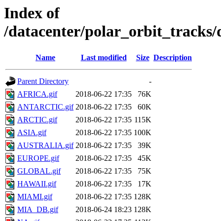
Index of
/datacenter/polar_orbit_track
Name
Last modified
Size
Description
Parent Directory
-
AFRICA.gif
2018-06-22 17:35
76K
ANTARCTIC.gif
2018-06-22 17:35
60K
ARCTIC.gif
2018-06-22 17:35
115K
ASIA.gif
2018-06-22 17:35
100K
AUSTRALIA.gif
2018-06-22 17:35
39K
EUROPE.gif
2018-06-22 17:35
45K
GLOBAL.gif
2018-06-22 17:35
75K
HAWAII.gif
2018-06-22 17:35
17K
MIAMI.gif
2018-06-22 17:35
128K
MIA_DB.gif
2018-06-24 18:23
128K