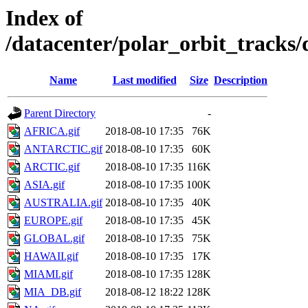
Index of
/datacenter/polar_orbit_track
Name
Last modified
Size
Description
Parent Directory
-
AFRICA.gif
2018-08-10 17:35
76K
ANTARCTIC.gif
2018-08-10 17:35
60K
ARCTIC.gif
2018-08-10 17:35
116K
ASIA.gif
2018-08-10 17:35
100K
AUSTRALIA.gif
2018-08-10 17:35
40K
EUROPE.gif
2018-08-10 17:35
45K
GLOBAL.gif
2018-08-10 17:35
75K
HAWAII.gif
2018-08-10 17:35
17K
MIAMI.gif
2018-08-10 17:35
128K
MIA_DB.gif
2018-08-12 18:22
128K