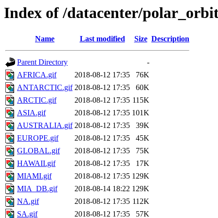
Index of /datacenter/polar_or
Name
Last modified
Size
Description
Parent Directory
-
AFRICA.gif
2018-08-12 17:35
76K
ANTARCTIC.gif
2018-08-12 17:35
60K
ARCTIC.gif
2018-08-12 17:35
115K
ASIA.gif
2018-08-12 17:35
101K
AUSTRALIA.gif
2018-08-12 17:35
39K
EUROPE.gif
2018-08-12 17:35
45K
GLOBAL.gif
2018-08-12 17:35
75K
HAWAII.gif
2018-08-12 17:35
17K
MIAMI.gif
2018-08-12 17:35
129K
MIA_DB.gif
2018-08-14 18:22
129K
NA.gif
2018-08-12 17:35
112K
SA.gif
2018-08-12 17:35
57K