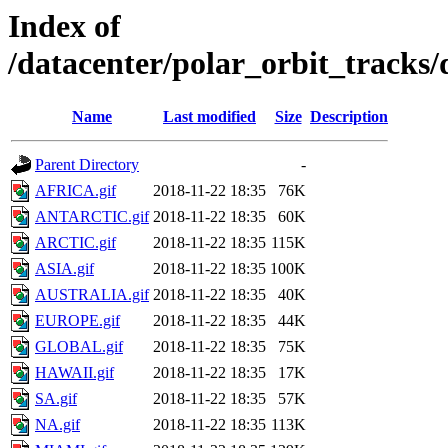
Index of
/datacenter/polar_orbit_track
Name
Last modified
Size
Description
Parent Directory
-
AFRICA.gif
2018-11-22 18:35
76K
ANTARCTIC.gif
2018-11-22 18:35
60K
ARCTIC.gif
2018-11-22 18:35
115K
ASIA.gif
2018-11-22 18:35
100K
AUSTRALIA.gif
2018-11-22 18:35
40K
EUROPE.gif
2018-11-22 18:35
44K
GLOBAL.gif
2018-11-22 18:35
75K
HAWAII.gif
2018-11-22 18:35
17K
SA.gif
2018-11-22 18:35
57K
NA.gif
2018-11-22 18:35
113K