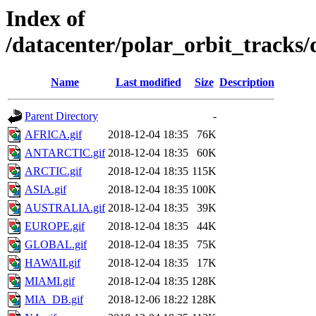
Index of
/datacenter/polar_orbit_track
Name
Last modified
Size
Description
Parent Directory
-
AFRICA.gif
2018-12-04 18:35
76K
ANTARCTIC.gif
2018-12-04 18:35
60K
ARCTIC.gif
2018-12-04 18:35
115K
ASIA.gif
2018-12-04 18:35
100K
AUSTRALIA.gif
2018-12-04 18:35
39K
EUROPE.gif
2018-12-04 18:35
44K
GLOBAL.gif
2018-12-04 18:35
75K
HAWAII.gif
2018-12-04 18:35
17K
MIAMI.gif
2018-12-04 18:35
128K
MIA_DB.gif
2018-12-06 18:22
128K