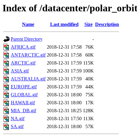
Index of /datacenter/polar_or
Name
Last modified
Size
Description
Parent Directory
-
AFRICA.gif
2018-12-31 17:58
76K
ANTARCTIC.gif
2018-12-31 17:58
60K
ARCTIC.gif
2018-12-31 17:59
115K
ASIA.gif
2018-12-31 17:59
100K
AUSTRALIA.gif
2018-12-31 17:59
40K
EUROPE.gif
2018-12-31 17:59
44K
GLOBAL.gif
2018-12-31 18:00
75K
HAWAII.gif
2018-12-31 18:00
17K
MIA_DB.gif
2018-12-31 18:25
128K
NA.gif
2018-12-31 17:50
113K
SA.gif
2018-12-31 18:00
57K