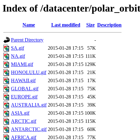
Index of /datacenter/polar_orb
Name
Last modified
Size
Description
Parent Directory
-
SA.gif
2015-01-28 17:15
57K
NA.gif
2015-01-28 17:15
111K
MIAMI.gif
2015-01-28 17:15
129K
HONOLULU.gif
2015-01-28 17:15
21K
HAWAII.gif
2015-01-28 17:15
17K
GLOBAL.gif
2015-01-28 17:15
75K
EUROPE.gif
2015-01-28 17:15
45K
AUSTRALIA.gif
2015-01-28 17:15
39K
ASIA.gif
2015-01-28 17:15
100K
ARCTIC.gif
2015-01-28 17:15
115K
ANTARCTIC.gif
2015-01-28 17:15
60K
AFRICA.gif
2015-01-28 17:15
77K