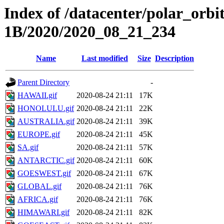
Index of /datacenter/polar_or
1B/2020/2020_08_21_234
Name
Last modified
Size
Description
Parent Directory
-
HAWAII.gif
2020-08-24 21:11
17K
HONOLULU.gif
2020-08-24 21:11
22K
AUSTRALIA.gif
2020-08-24 21:11
39K
EUROPE.gif
2020-08-24 21:11
45K
SA.gif
2020-08-24 21:11
57K
ANTARCTIC.gif
2020-08-24 21:11
60K
GOESWEST.gif
2020-08-24 21:11
67K
GLOBAL.gif
2020-08-24 21:11
76K
AFRICA.gif
2020-08-24 21:11
76K
HIMAWARI.gif
2020-08-24 21:11
82K