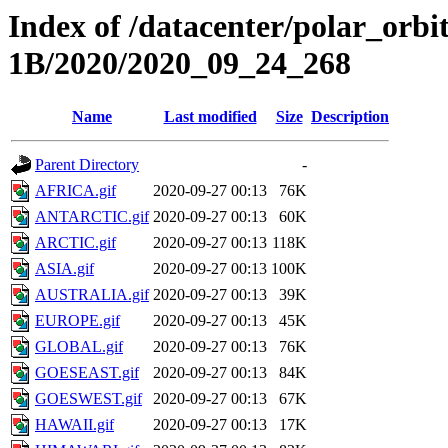
Index of /datacenter/polar_or
1B/2020/2020_09_24_268
Name
Last modified
Size
Description
Parent Directory
-
AFRICA.gif
2020-09-27 00:13
76K
ANTARCTIC.gif
2020-09-27 00:13
60K
ARCTIC.gif
2020-09-27 00:13
118K
ASIA.gif
2020-09-27 00:13
100K
AUSTRALIA.gif
2020-09-27 00:13
39K
EUROPE.gif
2020-09-27 00:13
45K
GLOBAL.gif
2020-09-27 00:13
76K
GOESEAST.gif
2020-09-27 00:13
84K
GOESWEST.gif
2020-09-27 00:13
67K
HAWAII.gif
2020-09-27 00:13
17K