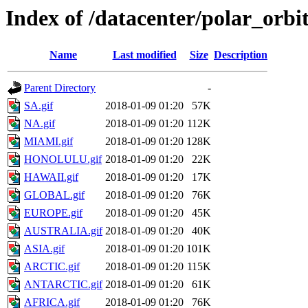
Index of /datacenter/polar_or
Name
Last modified
Size
Description
Parent Directory
-
SA.gif
2018-01-09 01:20
57K
NA.gif
2018-01-09 01:20
112K
MIAMI.gif
2018-01-09 01:20
128K
HONOLULU.gif
2018-01-09 01:20
22K
HAWAII.gif
2018-01-09 01:20
17K
GLOBAL.gif
2018-01-09 01:20
76K
EUROPE.gif
2018-01-09 01:20
45K
AUSTRALIA.gif
2018-01-09 01:20
40K
ASIA.gif
2018-01-09 01:20
101K
ARCTIC.gif
2018-01-09 01:20
115K
ANTARCTIC.gif
2018-01-09 01:20
61K
AFRICA.gif
2018-01-09 01:20
76K